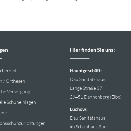
ngen
Hier finden Sie uns:
icherheit
Hauptges
chäft
:
Dau Sanitätshaus
n / Orthesen
Lange Straße 37
che Versorgung
29451 Dannenberg (Elbe)
elle Schuheinlagen
Lüchow:
uhe
Dau Sanitätshaus
ionsschuhzurichtungen
im Schuhhaus Buer