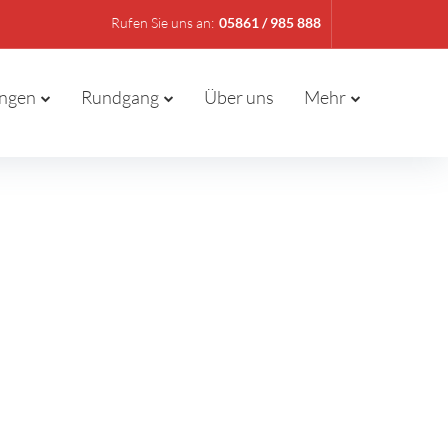
Rufen Sie uns an:
05861 / 985 888
ungen
Rundgang
Über uns
Mehr