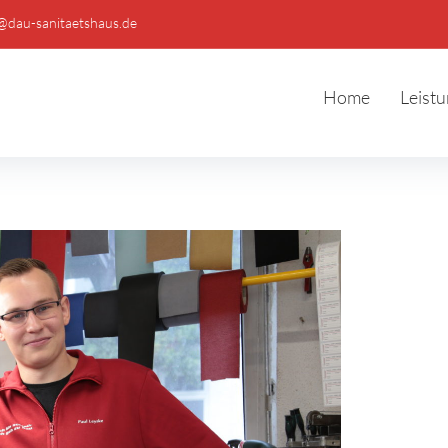
@dau-sanitaetshaus.de
Home
Leist