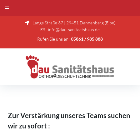
Lange Straße 37 | 29451 Dannenberg (Elbe)
info@dau-sanitaetshaus.de
Rufen Sie uns an:
05861 / 985 888
Zur Verstärkung unseres Teams suchen
wir zu sofort :