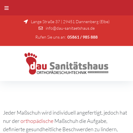
Lange Straße 37 | 29451 Dannenberg (Elbe)
info@dau-sanitaetshaus.de
Rufen Sie uns an:
05861 / 985 888
Jeder Maßschuh wird individuell angefertigt, jedoch hat
nur der
orthopädische
Maßschuh die Aufgabe,
definierte gesundheitliche Beschwerden zu lindern,